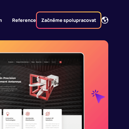
m
Reference
Začněme spolupracovat
Začněme spolupracovat