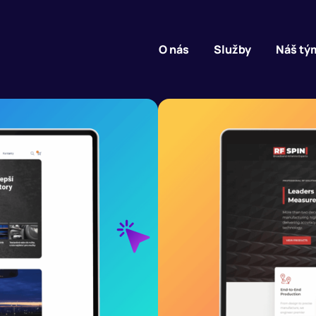
O nás
Služby
Náš tý