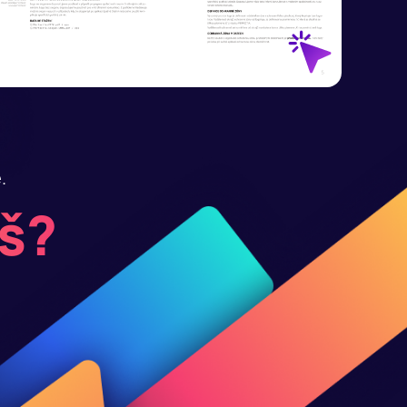
e.
áš?