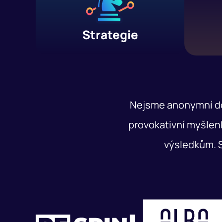
Strategie
Nejsme anonymní dod
provokativní myšlenk
výsledkům. S