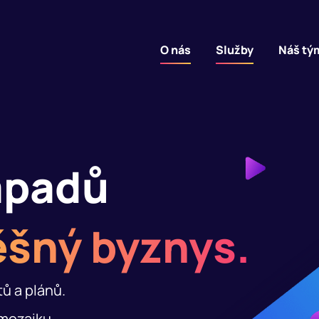
O nás
Služby
Náš tý
ápadů
šný byznys.
ů a plánů.
mozaiku.