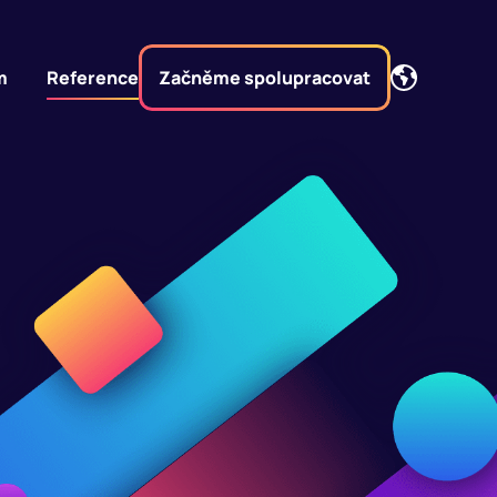
m
Reference
Začněme spolupracovat
Začněme spolupracovat