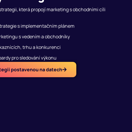
rategii, která propojí marketing s obchodními cíli
trategie s implementačním plánem
rketingu s vedením a obchodníky
kaznících, trhu a konkurenci
oardy pro sledování výkonu
tegii postavenou na datech