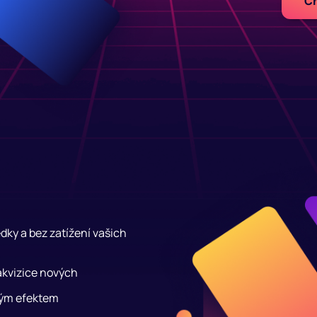
Ch
dky a bez zatížení vašich
akvizice nových
ckým efektem