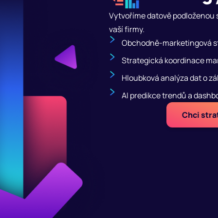
Vytvoříme datově podloženou st
vaší firmy.
Obchodně-marketingová s
Strategická koordinace ma
Hloubková analýza dat o zá
AI predikce trendů a dashb
Chci stra