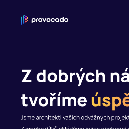
Z dobrých n
tvoříme
úspě
Jsme architekti vašich odvážných projekt
Z mnoha dílků skládáme jejich obchodní 