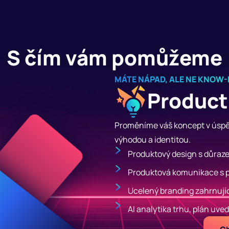
S čím vám pomůžeme
MÁTE NÁPAD, ALE NE KNOW
Product
Proměníme váš koncept v úspě
výhodou a identitou.
Produktový design s důraze
Produktová komunikace s 
Ucelený branding zahrnující
AI analytika trhu, plán uve