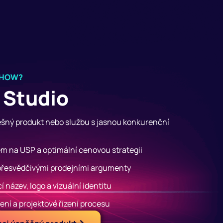
-HOW?
 Studio
šný produkt nebo službu s jasnou konkurenční
m na USP a optimální cenovou strategii
přesvědčivými prodejními argumenty
 název, logo a vizuální identitu
dení a projektové řízení procesu